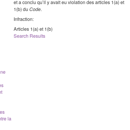
et a conclu qu’il y avait eu violation des articles 1(a) et
1(b) du
Code
.
Infraction:
Articles 1(a) et 1(b)
Search Results
une
es
nt
es
tre la